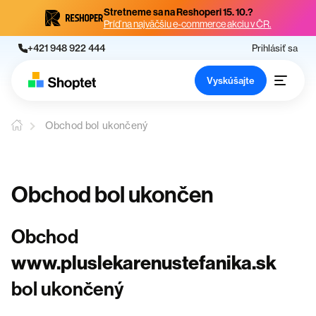
Stretneme sa na Reshoperi 15. 10.?
Príď na najväčšiu e-commerce akciu v ČR.
+421 948 922 444
Prihlásiť sa
Vyskúšajte
Obchod bol ukončený
Obchod bol ukončen
Obchod
www.pluslekarenustefanika.sk
bol ukončený