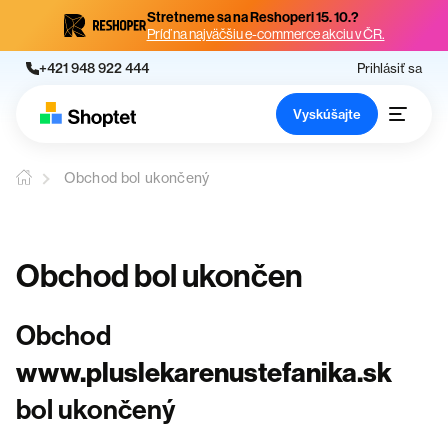
Stretneme sa na Reshoperi 15. 10.?
Príď na najväčšiu e-commerce akciu v ČR.
+421 948 922 444
Prihlásiť sa
Vyskúšajte
Obchod bol ukončený
Obchod bol ukončen
Obchod
www.pluslekarenustefanika.sk
bol ukončený