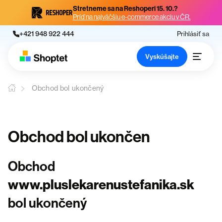
Stretneme sa na Reshoperi 15. 10.?
Príď na najväčšiu e-commerce akciu v ČR.
+421 948 922 444
Prihlásiť sa
Vyskúšajte
Obchod bol ukončený
Obchod bol ukončen
Obchod
www.pluslekarenustefanika.sk
bol ukončený